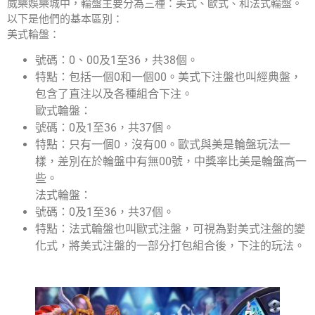
威樂娛樂城中，輪盤主要分為三種：美式、歐式、和法式輪盤。
以下是他們的基本區別：
美式輪盤：
號碼：0、00及1至36，共38個。
特點：包括一個0和一個00。美式下注盤也叫經典盤，
包含了直注以及各種組合下注。
歐式輪盤：
號碼：0及1至36，共37個。
特點：只有一個0，沒有00。歐式與美是輪盤玩法一
樣，差別在於輪盤中有無00號，中獎率比美是輪盤高一
些。
法式輪盤：
號碼：0及1至36，共37個。
特點：法式輪盤也叫歐式注盤，可視為對美式注盤的變
化式，將美式注盤的一部分打包組合後，下注的玩法。