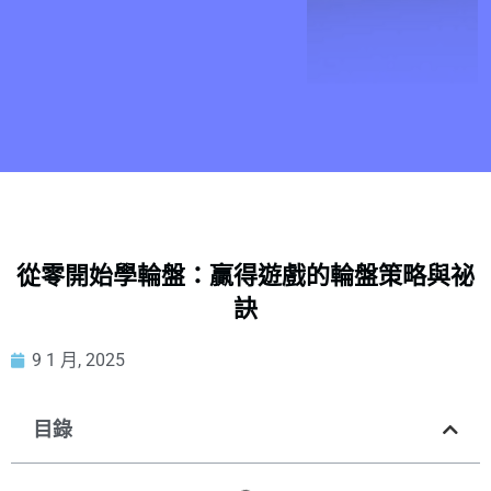
從零開始學輪盤：贏得遊戲的輪盤策略與祕
訣
9 1 月, 2025
目錄