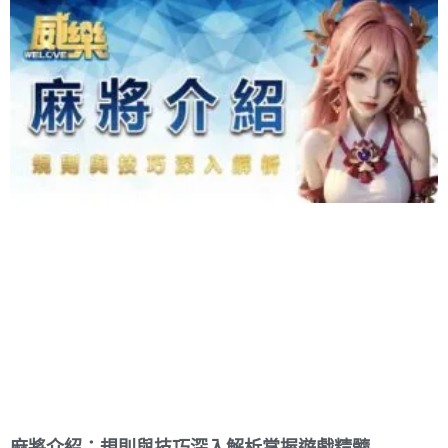
麻將介紹：規則與技巧深入解析掌握遊戲精髓