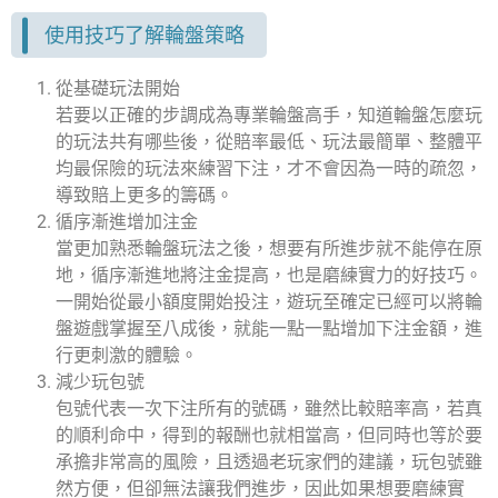
使用技巧了解輪盤策略
從基礎玩法開始
若要以正確的步調成為專業輪盤高手，知道輪盤怎麼玩
的玩法共有哪些後，從賠率最低、玩法最簡單、整體平
均最保險的玩法來練習下注，才不會因為一時的疏忽，
導致賠上更多的籌碼。
循序漸進增加注金
當更加熟悉輪盤玩法之後，想要有所進步就不能停在原
地，循序漸進地將注金提高，也是磨練實力的好技巧。
一開始從最小額度開始投注，遊玩至確定已經可以將輪
盤遊戲掌握至八成後，就能一點一點增加下注金額，進
行更刺激的體驗。
減少玩包號
包號代表一次下注所有的號碼，雖然比較賠率高，若真
的順利命中，得到的報酬也就相當高，但同時也等於要
承擔非常高的風險，且透過老玩家們的建議，玩包號雖
然方便，但卻無法讓我們進步，因此如果想要磨練實