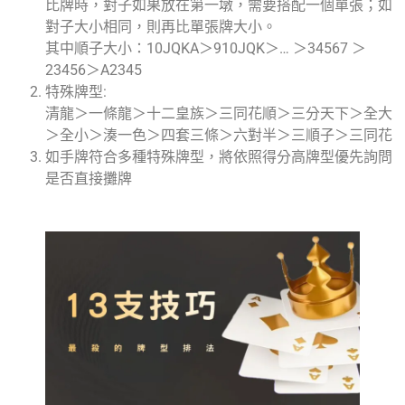
比牌時，對子如果放在第一墩，需要搭配一個單張；如
對子大小相同，則再比單張牌大小。
其中順子大小：10JQKA＞910JQK＞… ＞34567 ＞
23456＞A2345
特殊牌型:
清龍＞一條龍＞十二皇族＞三同花順＞三分天下＞全大
＞全小＞湊一色＞四套三條＞六對半＞三順子＞三同花
如手牌符合多種特殊牌型，將依照得分高牌型優先詢問
是否直接攤牌