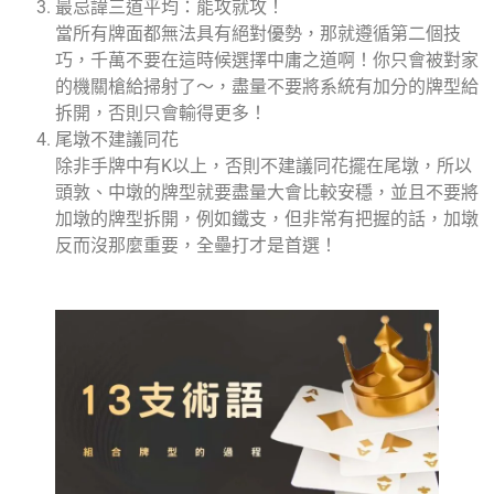
最忌諱三道平均：能攻就攻！
當所有牌面都無法具有絕對優勢，那就遵循第二個技
巧，千萬不要在這時候選擇中庸之道啊！你只會被對家
的機關槍給掃射了～，盡量不要將系統有加分的牌型給
拆開，否則只會輸得更多！
尾墩不建議同花
除非手牌中有K以上，否則不建議同花擺在尾墩，所以
頭敦、中墩的牌型就要盡量大會比較安穩，並且不要將
加墩的牌型拆開，例如鐵支，但非常有把握的話，加墩
反而沒那麼重要，全壘打才是首選！