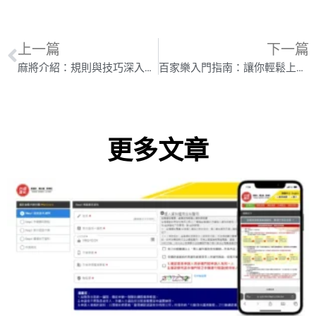
上一篇
下一篇
麻將介紹：規則與技巧深入解析掌握遊戲精髓
百家樂入門指南：讓你輕鬆上手的娛樂城遊戲
更多文章