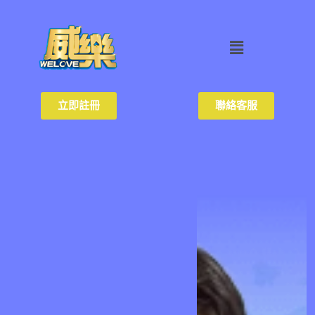
立即註冊
聯絡客服