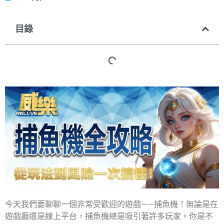
目錄
今天我們要聊聊一個非常受歡迎的遊戲——捕魚機！無論是在
遊戲廳還是線上平台，捕魚機總是吸引著許多玩家。你是不