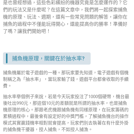
是也曾經想過，這些色彩繽紛的機器究竟是怎麼運作的？它
們的玩法又是什麼呢？在這篇文章中，我們將一起探索捕魚
機的原理、玩法、週期，還有一些常見問題的解答，讓你在
捕魚的過程中不僅能玩得開心，還能提高你的勝率！準備好
了嗎？讓我們開始吧！
捕魚機原理，關鍵在於抽水率?
捕魚機屬於電子遊戲的一種。那玩家要先知道，電子遊戲有個機
制稱之為「抽水率」，當玩家輸了錢，遊戲平台都會收取的手續
費。
抽水率舉個例子來說，若是今天玩家投注了1000個硬幣，機台最
後吐出990元，那這個10元的差額就是所謂的抽水率，也是捕魚
機原理的核心。那跟老虎機跟捕魚機有同樣原理，在玩家籌碼的
累積過程中，最後會有設定好的中獎門檻，了解捕魚機台的操作
模式其實贏錢機率相對就會提高，玩家們別去執著在有什麼外掛
的捕魚機干擾器，授人捕魚，不如授人捕漁。