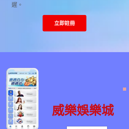
遲。
立即註冊
威樂娛樂城