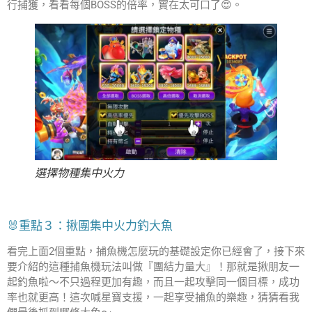
行捕獲，看看每個BOSS的倍率，實在太可口了😍。
選擇物種集中火力
🐰重點３：揪團集中火力釣大魚
看完上面2個重點，捕魚機怎麼玩的基礎設定你已經會了，接下來
要介紹的這種捕魚機玩法叫做『團結力量大』！那就是揪朋友一
起釣魚啦～不只過程更加有趣，而且一起攻擊同一個目標，成功
率也就更高！這次喊星寶支援，一起享受捕魚的樂趣，猜猜看我