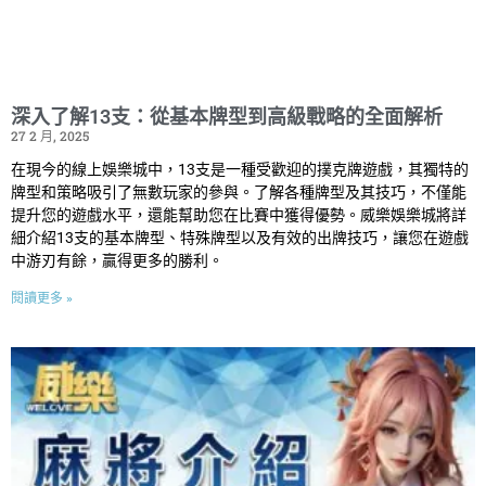
深入了解13支：從基本牌型到高級戰略的全面解析
27 2 月, 2025
在現今的線上娛樂城中，13支是一種受歡迎的撲克牌遊戲，其獨特的
牌型和策略吸引了無數玩家的參與。了解各種牌型及其技巧，不僅能
提升您的遊戲水平，還能幫助您在比賽中獲得優勢。威樂娛樂城將詳
細介紹13支的基本牌型、特殊牌型以及有效的出牌技巧，讓您在遊戲
中游刃有餘，贏得更多的勝利。
閱讀更多 »