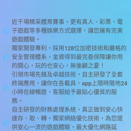
近千場精采體育賽事，更有真人、彩票、電
子遊戲等多種娛樂方式選擇，讓您擁有完美
遊戲體驗。
獨家開發專利，採用128位加密技術和嚴格的
安全管理體系，金資得到最完善保障讓你用
的開心，玩的也安心，無後顧之憂！
引領市場先鋒及卓越技術，自主研發了全套
終端應用，讓你在各載具、app上隨時隨地24
小時在線暢遊，客服給予最貼心優質的服
務。
自主研發的財務處理系統，真正做到安心快
速存、取、轉。獨家網絡優化技術，為您提
供安心一流的遊戲體驗，最大優化網路延