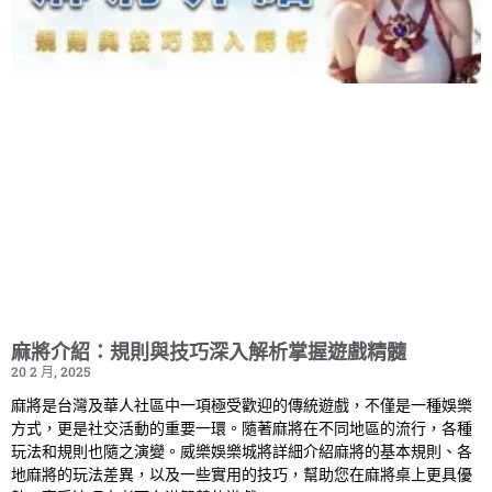
麻將介紹：規則與技巧深入解析掌握遊戲精髓
20 2 月, 2025
麻將是台灣及華人社區中一項極受歡迎的傳統遊戲，不僅是一種娛樂
方式，更是社交活動的重要一環。隨著麻將在不同地區的流行，各種
玩法和規則也隨之演變。威樂娛樂城將詳細介紹麻將的基本規則、各
地麻將的玩法差異，以及一些實用的技巧，幫助您在麻將桌上更具優