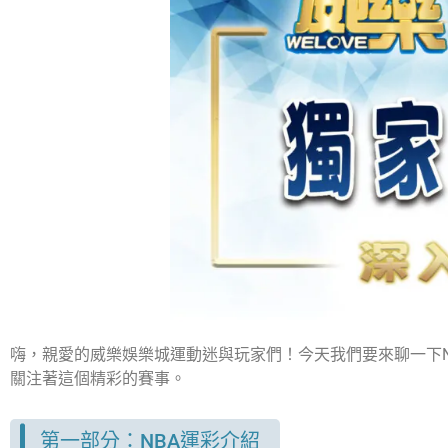
嗨，親愛的威樂娛樂城運動迷與玩家們！今天我們要來聊一下N
關注著這個精彩的賽事。
第一部分：NBA運彩介紹