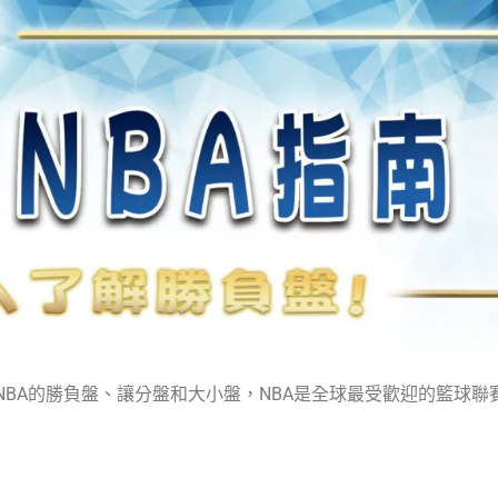
BA的勝負盤、讓分盤和大小盤，NBA是全球最受歡迎的籃球聯