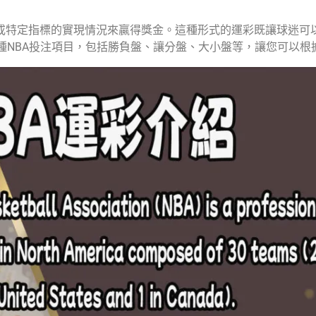
果或特定指標的實現情況來贏得獎金。這種形式的運彩既讓球迷可
種NBA投注項目，包括勝負盤、讓分盤、大小盤等，讓您可以根