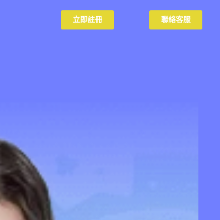
立即註冊
聯絡客服