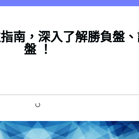
注指南，深入了解勝負盤
盤 ！