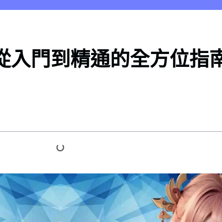
從入門到精通的全方位指