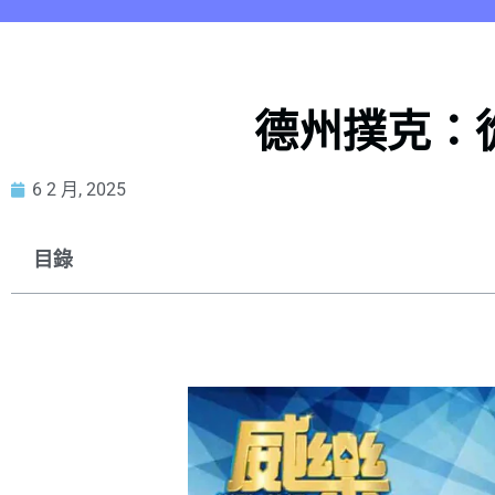
德州撲克：
6 2 月, 2025
目錄