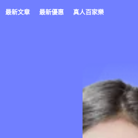
最新文章
最新優惠
真人百家樂