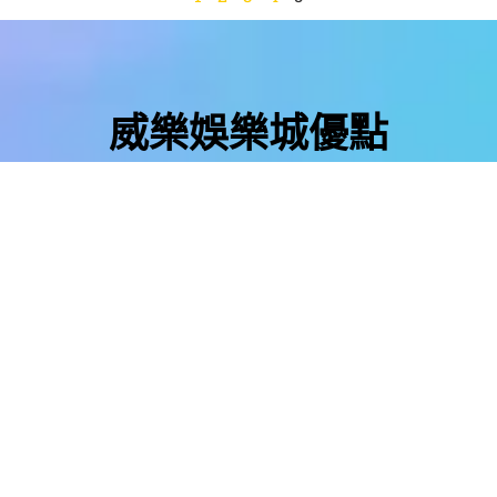
威樂娛樂城優點
近千場精采體育賽事，更有真人、彩票、電
子遊戲等多種娛樂方式選擇，讓您擁有完美
遊戲體驗。
獨家開發專利，採用128位加密技術和嚴格的
安全管理體系，金資得到最完善保障讓你用
的開心，玩的也安心，無後顧之憂！
引領市場先鋒及卓越技術，自主研發了全套