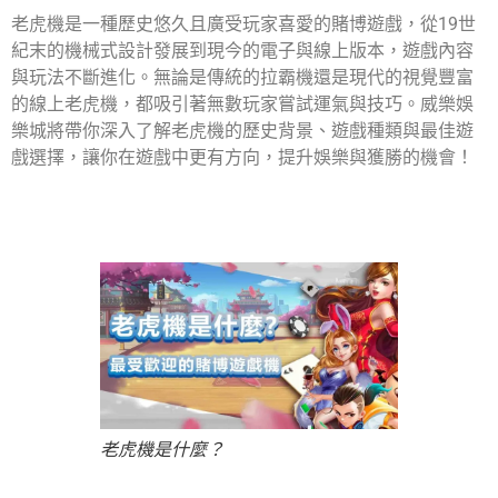
老虎機是一種歷史悠久且廣受玩家喜愛的賭博遊戲，從19世
紀末的機械式設計發展到現今的電子與線上版本，遊戲內容
與玩法不斷進化。無論是傳統的拉霸機還是現代的視覺豐富
的線上老虎機，都吸引著無數玩家嘗試運氣與技巧。威樂娛
樂城將帶你深入了解老虎機的歷史背景、遊戲種類與最佳遊
戲選擇，讓你在遊戲中更有方向，提升娛樂與獲勝的機會！
老虎機是什麼？