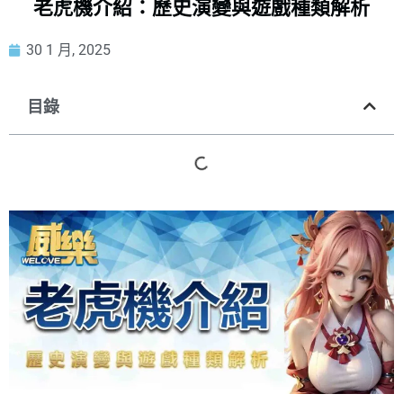
老虎機介紹：歷史演變與遊戲種類解析
30 1 月, 2025
目錄