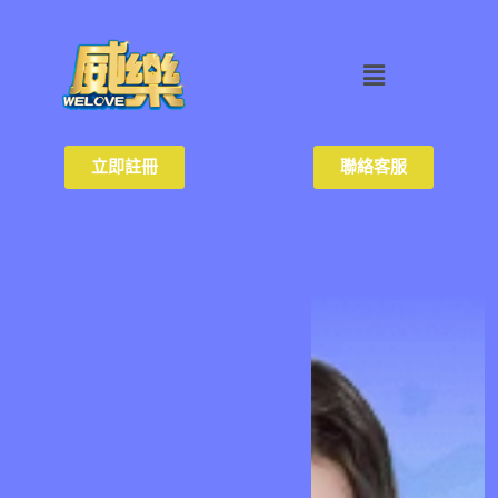
立即註冊
聯絡客服