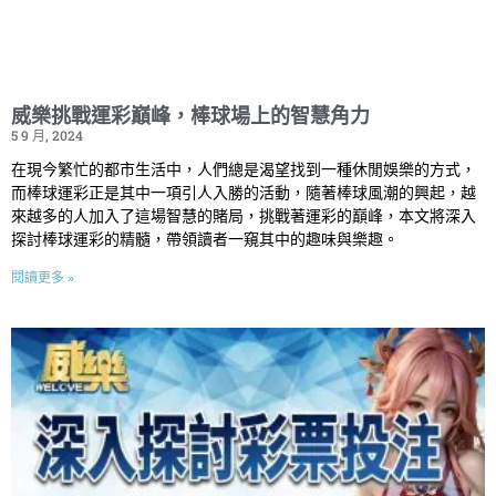
威樂挑戰運彩巔峰，棒球場上的智慧角力
5 9 月, 2024
在現今繁忙的都市生活中，人們總是渴望找到一種休閒娛樂的方式，
而棒球運彩正是其中一項引人入勝的活動，隨著棒球風潮的興起，越
來越多的人加入了這場智慧的賭局，挑戰著運彩的巔峰，本文將深入
探討棒球運彩的精髓，帶領讀者一窺其中的趣味與樂趣。
閱讀更多 »