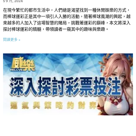
5 9 月, 2024
在現今繁忙的都市生活中，人們總是渴望找到一種休閒娛樂的方式，
而棒球運彩正是其中一項引人入勝的活動，隨著棒球風潮的興起，越
來越多的人加入了這場智慧的賭局，挑戰著運彩的巔峰，本文將深入
探討棒球運彩的精髓，帶領讀者一窺其中的趣味與樂趣。
閱讀更多 »