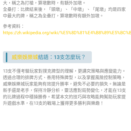
大，稱之為打槍，算墩數時，有額外加墩。
全壘打：比牌結束後，「頭墩」、「中墩」、「尾墩」均是四家
中最大的牌，稱之為全壘打，算墩數時有額外加墩。
參考資料：
https://zh.wikipedia.org/wiki/%E5%8D%81%E4%B8%89%E5%BC%
威樂娛樂城
結語：13支怎麼玩？
13支不僅考驗玩家對撲克牌型的理解，更講究策略與應變能力。
透過合理的排牌方式、善用特殊牌型，以及掌握風險控制策略，
威樂娛樂城玩家能夠有效提升勝率，避免不必要的損失。無論是
新手還是老手，保持冷靜分析，靈活應對局勢變化，才能在13支
的比牌過程中穩操勝券。希望本文的技巧與攻略能夠幫助玩家提
升遊戲水準，在13支的戰場上獲得更多勝利與樂趣！