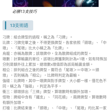
必勝13支技巧
13支術語
刁牌：組合牌型的過程，稱之為「刁牌」。
比牌：刁牌完畢之後，不得更換牌型，各家依照「頭墩」、「中
墩」、「尾墩」比大小稱之為「比牌」。
烏龍：亦稱為散牌；該墩牌中，全為散牌組成的牌型。
墩數：計算輸贏的單位，該墩比牌獲剩則計為+1墩，如有特殊加
分則是額外往上累加，總墩數x墩值即為該局輸贏金額。
相公：排列組合之後的牌型，需符合「尾墩＞＝中墩＞＝頭
墩」，否則稱為「相公」，比牌時判定為最輸。
強碰：比牌時，其中一墩牌與對手牌型、大小都一樣，僅花色不
同，稱之為「強碰」，判定為平手。
衝三：頭墩排出「三條」牌型，算墩數時有額外加墩。
怪物：牌組中含有「鐵支」、「同花順」，兩牌牌型，算墩數時
有額外加墩。
打槍：比牌結束後，「頭墩」、「中墩」、「尾墩」均比某一家