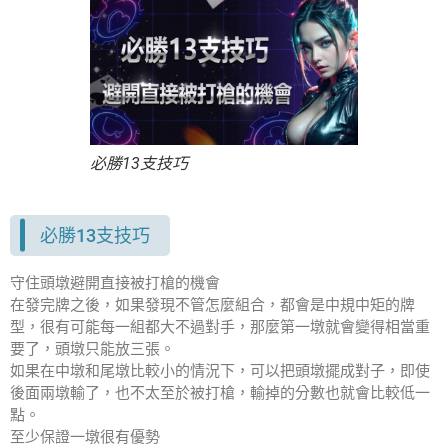
必勝13支技巧
必勝13支技巧
守住頭墩避開直接被打槍的機會
在發完牌之後，如果發現不管怎麼組合，都會是中規中矩的牌
型，很有可能每一組都大不過對手，那麼第一墩就會變得相當重
要了，頭墩只能放三張。
如果在中墩和尾墩比較小的情況下，可以把頭墩擺成對子，即使
後面兩墩輸了，也不太至於被打槍，輸掉的分數也就會比較低一
點。
至少保證一墩很有優勢