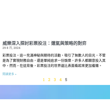
威樂深入探討彩票投注：運氣與策略的對弈
29 8 月, 2024
彩票投注，這一充滿神秘與期待的活動，吸引了無數人的目光，不管
是為了實現財務自由，還是單純追求一份娛樂，許多人都願意投入其
中，然而，在這背後，彩票投注的世界遠比表面看起來更加複雜。
閱讀更多 »
1
2
3
4
5