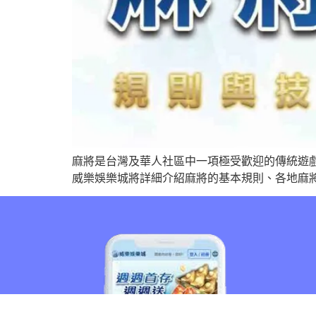
麻將是台灣及華人社區中一項極受歡迎的傳統遊
威樂娛樂城將詳細介紹麻將的基本規則、各地麻