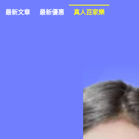
最新文章
最新優惠
真人百家樂