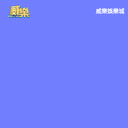
威樂娛樂城