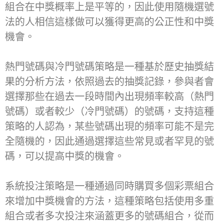
組合在中獎概率上是平等的，因此使用隨機選號
法的人相信這樣做可以獲得更高的公正性和中獎
機會。
熱門號碼與冷門號碼策略是一種基於歷史抽獎結
果的分析方法，依照過去的抽獎記錄，參與者會
選擇那些在過去一段時間內出現頻率較高（熱門
號碼）或者較少（冷門號碼）的號碼，支持這種
策略的人認為，某些號碼出現的頻率可能不是完
全隨機的，因此通過選擇這些常見或者罕見的號
碼，可以提高中獎的機會。
系統投注策略是一種通過同時購買多個彩票組合
來增加中獎機會的方法，這種策略包括使用多重
組合或者多次投注來涵蓋更多的號碼組合，從而