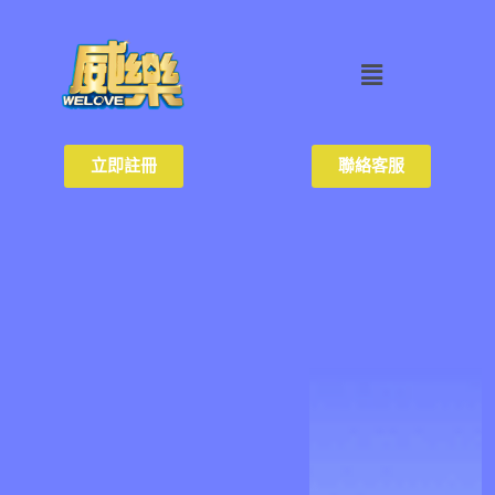
立即註冊
聯絡客服