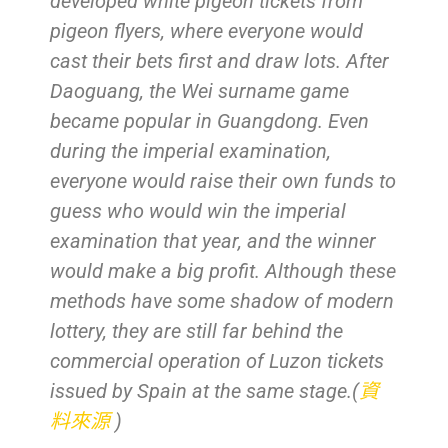
developed white pigeon tickets from
pigeon flyers, where everyone would
cast their bets first and draw lots. After
Daoguang, the Wei surname game
became popular in Guangdong. Even
during the imperial examination,
everyone would raise their own funds to
guess who would win the imperial
examination that year, and the winner
would make a big profit. Although these
methods have some shadow of modern
lottery, they are still far behind the
commercial operation of Luzon tickets
issued by Spain at the same stage.(
資
料來源
)