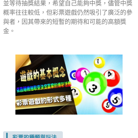
並等待抽獎結果，希望自己能夠中獎，儘管中獎
概率往往較低，但彩票遊戲仍然吸引了廣泛的參
與者，因其帶來的短暫的期待和可能的高額獎
金。
彩票的種類與玩法