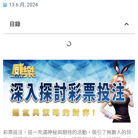
13 6 月, 2024
目錄
彩票投注，這一充滿神秘與期待的活動，吸引了無數人的目