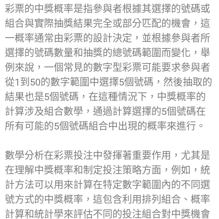
彩票的中獎概率是指參與者根據其選擇的號碼或
組合與實際抽獎結果完全或部分匹配的機會，這
一概率通常由彩票的設計決定，並根據參與者所
選擇的號碼數量和抽獎的總號碼範圍而變化，舉
例來說，一個常見的數字型彩票可能要求參與者
從1到50的數字範圍中選擇5個號碼，然後抽取的
結果也是5個號碼，在這種情況下，中獎概率的
計算涉及組合數學，通過計算選擇的5個號碼在
所有可能的5個號碼組合中出現的概率來進行。
數學分析在彩票投注中發揮著重要作用，尤其是
在理解中獎概率和制定投注策略方面，例如，統
計方法可以用來計算在特定數字範圍內的不同選
號方式的中獎概率，這包含利用排列組合、概率
計算和統計學來評估不同的投注組合對中獎機會