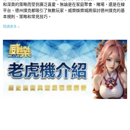
和深奧的策略而受到廣泛喜愛。無論是在家庭聚會、賭場，還是在線
平台，德州撲克都吸引了無數玩家。威樂娛樂城將探討德州撲克的基
本規則、策略和常見技巧。
閱讀更多 »