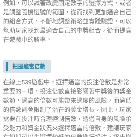
例如，可以試著改變固定數字的選擇方式，或者
是調整隨機選號的範圍，從而找到更加適合自己
的組合方式，不斷地調整策略並實踐驗證，可以
幫助玩家找到最適合自己的中獎組合，從而提高
在遊戲中的勝率。
把握適當倍數
在線上539遊戲中，選擇適當的投注倍數是非常
重要的一環，投注倍數直接影響著中獎後的獎金
數額，過高的倍數可能帶來過度的風險，而過低
的倍數則會限制了潛在的獎金增長，因此，玩家
需要在投注時合理控制倍數，透過自身的風險承
受能力和資金狀況來選擇適當的倍數，建議玩家