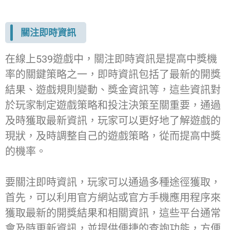
關注即時資訊
在線上539遊戲中，關注即時資訊是提高中獎機
率的關鍵策略之一，即時資訊包括了最新的開獎
結果、遊戲規則變動、獎金資訊等，這些資訊對
於玩家制定遊戲策略和投注決策至關重要，通過
及時獲取最新資訊，玩家可以更好地了解遊戲的
現狀，及時調整自己的遊戲策略，從而提高中獎
的機率。
要關注即時資訊，玩家可以通過多種途徑獲取，
首先，可以利用官方網站或官方手機應用程序來
獲取最新的開獎結果和相關資訊，這些平台通常
會及時更新資訊，並提供便捷的查詢功能，方便