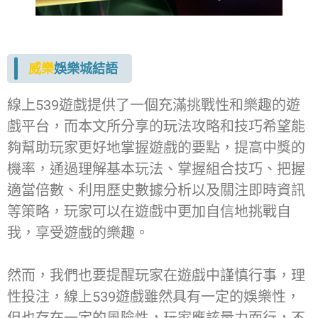
威樂
娛樂城結語
線上539遊戲提供了一個充滿挑戰性和樂趣的遊
戲平台，而本文所分享的玩法攻略和技巧希望能
夠幫助玩家更好地掌握遊戲的要點，提高中獎的
機率，通過理解基本玩法、掌握組合技巧、把握
適當倍數、利用歷史數據分析以及關注即時資訊
等策略，玩家可以在遊戲中更加自信地挑戰自
我，享受遊戲的樂趣。
然而，我們也要提醒玩家在遊戲中謹慎行事，理
性投注，線上539遊戲雖然具有一定的娛樂性，