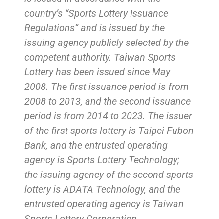
country’s “Sports Lottery Issuance
Regulations” and is issued by the
issuing agency publicly selected by the
competent authority. Taiwan Sports
Lottery has been issued since May
2008. The first issuance period is from
2008 to 2013, and the second issuance
period is from 2014 to 2023. The issuer
of the first sports lottery is Taipei Fubon
Bank, and the entrusted operating
agency is Sports Lottery Technology;
the issuing agency of the second sports
lottery is ADATA Technology, and the
entrusted operating agency is Taiwan
Sports Lottery Corporation.