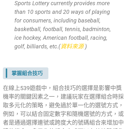
Sports Lottery currently provides more
than 10 sports and 20 ways of playing
for consumers, including baseball,
basketball, football, tennis, badminton,
ice hockey, American football, racing,
golf, billiards, etc.(
資料來源
)
掌握組合技巧
在線上539遊戲中，組合技巧的選擇是影響中獎
機率的關鍵因素之一，建議玩家在選擇組合時採
取多元化的策略，避免過於單一化的選號方式，
例如，可以結合固定數字和隨機選號的方式，或
者是通過選擇連號或跨度大的號碼組合來增加中