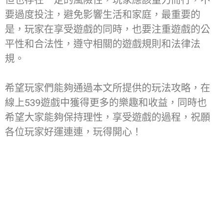
但也存在一定的風險性，玩家應該量力而行，不
要過度投注，避免影響生活和家庭，最重要的
是，玩家在享受遊戲的同時，也要注重遊戲的公
平性和合法性，遵守相關的遊戲規則和法律法
規。
希望玩家們能夠通過本文所提供的玩法攻略，在
線上539遊戲中獲得更多的樂趣和收益，同時也
希望大家能夠保持理性，享受遊戲的過程，祝願
各位玩家好運連連，玩得開心！