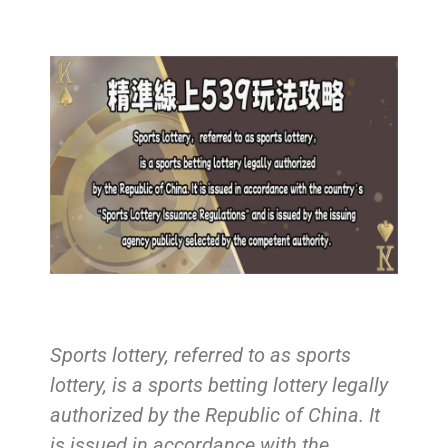
Sports lottery, referred to as sports
lottery, is a sports betting lottery legally
authorized by the Republic of China. It
is issued in accordance with the