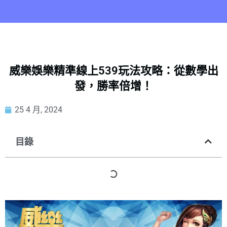
威樂娛樂精準線上539玩法攻略：從數學出
發，勝率倍增！
25 4 月, 2024
目錄