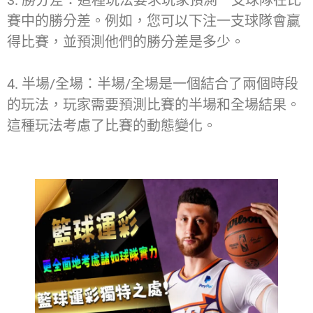
3. 勝分差：這種玩法要求玩家預測一支球隊在比
賽中的勝分差。例如，您可以下注一支球隊會贏
得比賽，並預測他們的勝分差是多少。
4. 半場/全場：半場/全場是一個結合了兩個時段
的玩法，玩家需要預測比賽的半場和全場結果。
這種玩法考慮了比賽的動態變化。