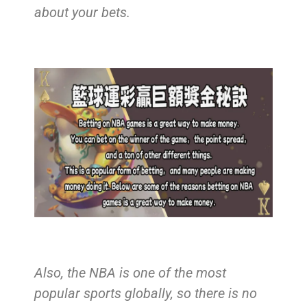
about your bets.
Also, the NBA is one of the most
popular sports globally, so there is no