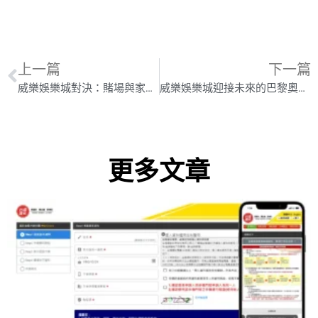
上一篇
下一篇
威樂娛樂城對決：賭場與家庭中的德州撲克3個差異揭秘！
威樂娛樂城迎接未來的巴黎奧運：體育盛事與全球共融
更多文章