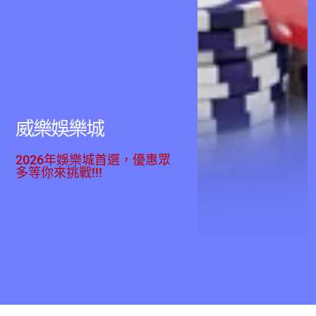
威樂娛樂城
2026年娛樂城首選，優惠眾
多等你來挑戰!!!