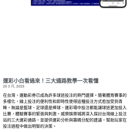
運彩小白看過來！三大通路教學一次看懂
20 3 月, 2025
在台灣，運動彩券已成為許多球迷投注的熱門選擇。隨著體育賽事的
多樣化，線上投注的便利性和即時性使得這種投注方式愈加受到青
睞。無論是籃球、足球還是棒球，運彩場中投注都能讓球迷更加投入
比賽，體驗賽事的緊張與刺激。威樂娛樂城將深入探討台灣線上投注
站的三大運彩通路，並提供運彩分析與籌碼分配的建議，幫助玩家在
投注過程中做出明智的決策。