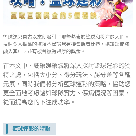
籃球運彩自古以來便吸引了那些熱衷於籃球和投注的人們。
這個令人振奮的選項不僅讓您有機會觀看比賽，還讓您能夠
融入其中，並有機會贏得豐厚的獎金。
在本文中，威樂娛樂城將深入探討籃球運彩的獨
特之處，包括大小分、得分玩法、勝分差等各種
元素，同時我們將分析籃球運彩的策略，協助您
更全面地考慮諸如球隊實力、傷病情況等因素，
從而提高您的下注成功率。
籃球運彩的特點