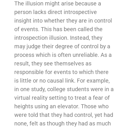
The illusion might arise because a
person lacks direct introspective
insight into whether they are in control
of events. This has been called the
introspection illusion. Instead, they
may judge their degree of control by a
process which is often unreliable. As a
result, they see themselves as
responsible for events to which there
is little or no causal link. For example,
in one study, college students were in a
virtual reality setting to treat a fear of
heights using an elevator. Those who
were told that they had control, yet had
none, felt as though they had as much