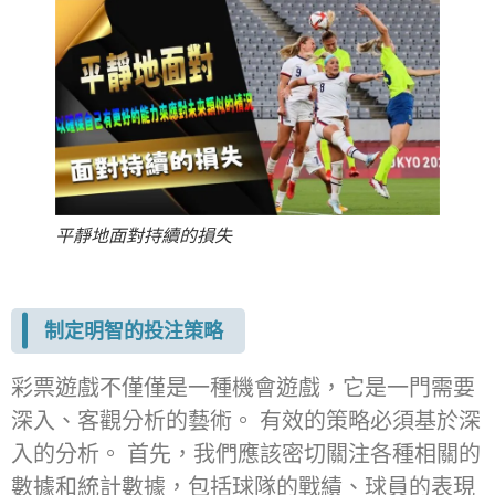
平靜地面對持續的損失
制定明智的投注策略
彩票遊戲不僅僅是一種機會遊戲，它是一門需要
深入、客觀分析的藝術。 有效的策略必須基於深
入的分析。 首先，我們應該密切關注各種相關的
數據和統計數據，包括球隊的戰績、球員的表現