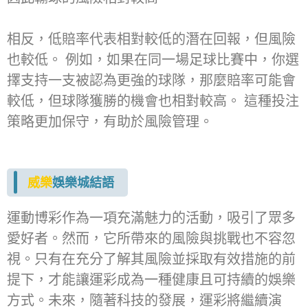
相反，低賠率代表相對較低的潛在回報，但風險
也較低。 例如，如果在同一場足球比賽中，你選
擇支持一支被認為更強的球隊，那麼賠率可能會
較低，但球隊獲勝的機會也相對較高。 這種投注
策略更加保守，有助於風險管理。
威樂
娛樂城結語
運動博彩作為一項充滿魅力的活動，吸引了眾多
愛好者。然而，它所帶來的風險與挑戰也不容忽
視。只有在充分了解其風險並採取有效措施的前
提下，才能讓運彩成為一種健康且可持續的娛樂
方式。未來，隨著科技的發展，運彩將繼續演