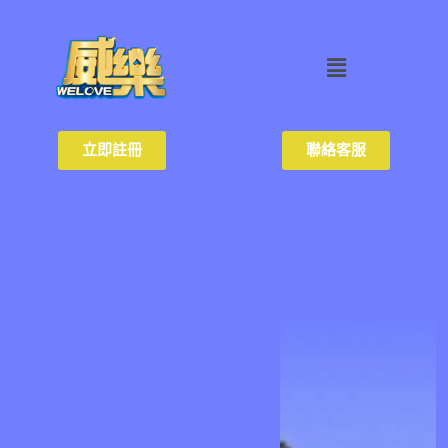
立即註冊
聯絡客服