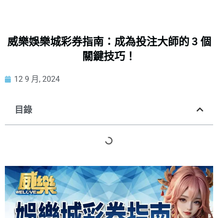
威樂娛樂城彩券指南：成為投注大師的 3 個
關鍵技巧！
12 9 月, 2024
目錄