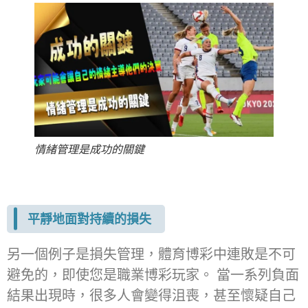
情緒管理是成功的關鍵
平靜地面對持續的損失
另一個例子是損失管理，體育博彩中連敗是不可
避免的，即使您是職業博彩玩家。 當一系列負面
結果出現時，很多人會變得沮喪，甚至懷疑自己