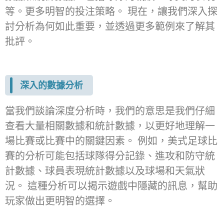
等。更多明智的投注策略。 現在，讓我們深入探
討分析為何如此重要，並透過更多範例來了解其
批評。
深入的數據分析
當我們談論深度分析時，我們的意思是我們仔細
查看大量相關數據和統計數據，以更好地理解一
場比賽或比賽中的關鍵因素。 例如，美式足球比
賽的分析可能包括球隊得分記錄、進攻和防守統
計數據、球員表現統計數據以及球場和天氣狀
況。 這種分析可以揭示遊戲中隱藏的訊息，幫助
玩家做出更明智的選擇。