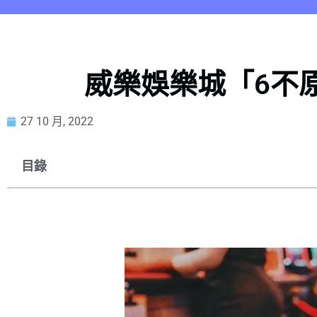
威樂娛樂城「6不
27 10 月, 2022
目錄