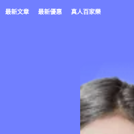
最新文章
最新優惠
真人百家樂