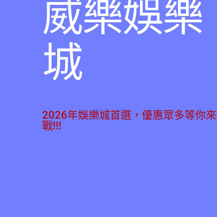
威樂娛樂
城
2026年娛樂城首選，優惠眾多等你
戰!!!