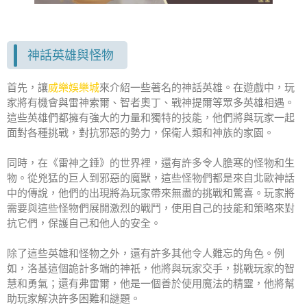
神話英雄與怪物
首先，讓
威樂娛樂城
來介紹一些著名的神話英雄。在遊戲中，玩
家將有機會與雷神索爾、智者奧丁、戰神提爾等眾多英雄相遇。
這些英雄們都擁有強大的力量和獨特的技能，他們將與玩家一起
面對各種挑戰，對抗邪惡的勢力，保衛人類和神族的家園。
同時，在《雷神之錘》的世界裡，還有許多令人膽寒的怪物和生
物。從兇猛的巨人到邪惡的魔獸，這些怪物們都是來自北歐神話
中的傳說，他們的出現將為玩家帶來無盡的挑戰和驚喜。玩家將
需要與這些怪物們展開激烈的戰鬥，使用自己的技能和策略來對
抗它們，保護自己和他人的安全。
除了這些英雄和怪物之外，還有許多其他令人難忘的角色。例
如，洛基這個詭計多端的神祇，他將與玩家交手，挑戰玩家的智
慧和勇氣；還有弗雷爾，他是一個善於使用魔法的精靈，他將幫
助玩家解決許多困難和謎題。