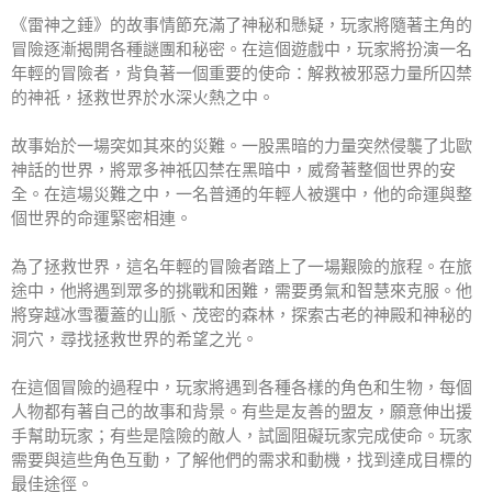
《雷神之錘》的故事情節充滿了神秘和懸疑，玩家將隨著主角的
冒險逐漸揭開各種謎團和秘密。在這個遊戲中，玩家將扮演一名
年輕的冒險者，背負著一個重要的使命：解救被邪惡力量所囚禁
的神祇，拯救世界於水深火熱之中。
故事始於一場突如其來的災難。一股黑暗的力量突然侵襲了北歐
神話的世界，將眾多神祇囚禁在黑暗中，威脅著整個世界的安
全。在這場災難之中，一名普通的年輕人被選中，他的命運與整
個世界的命運緊密相連。
為了拯救世界，這名年輕的冒險者踏上了一場艱險的旅程。在旅
途中，他將遇到眾多的挑戰和困難，需要勇氣和智慧來克服。他
將穿越冰雪覆蓋的山脈、茂密的森林，探索古老的神殿和神秘的
洞穴，尋找拯救世界的希望之光。
在這個冒險的過程中，玩家將遇到各種各樣的角色和生物，每個
人物都有著自己的故事和背景。有些是友善的盟友，願意伸出援
手幫助玩家；有些是陰險的敵人，試圖阻礙玩家完成使命。玩家
需要與這些角色互動，了解他們的需求和動機，找到達成目標的
最佳途徑。