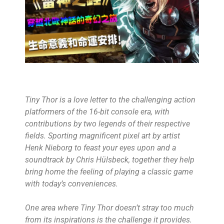
Tiny Thor is a love letter to the challenging action
platformers of the 16-bit console era, with
contributions by two legends of their respective
fields. Sporting magnificent pixel art by artist
Henk Nieborg to feast your eyes upon and a
soundtrack by Chris Hülsbeck, together they help
bring home the feeling of playing a classic game
with today’s conveniences.
One area where Tiny Thor doesn’t stray too much
from its inspirations is the challenge it provides.